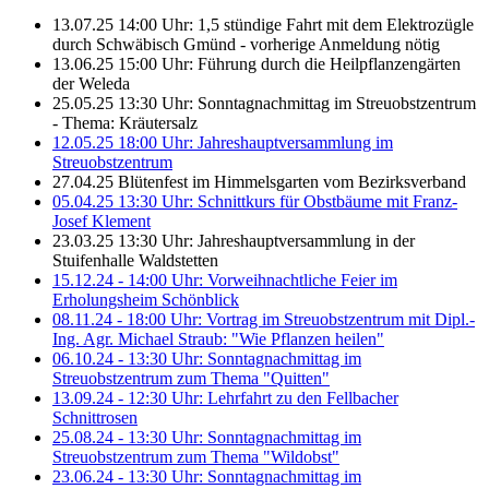
13.07.25 14:00 Uhr: 1,5 stündige Fahrt mit dem Elektrozügle
durch Schwäbisch Gmünd - vorherige Anmeldung nötig
13.06.25 15:00 Uhr: Führung durch die Heilpflanzengärten
der Weleda
25.05.25 13:30 Uhr: Sonntagnachmittag im Streuobstzentrum
- Thema: Kräutersalz
12.05.25 18:00 Uhr: Jahreshauptversammlung im
Streuobstzentrum
27.04.25 Blütenfest im Himmelsgarten vom Bezirksverband
05.04.25 13:30 Uhr: Schnittkurs für Obstbäume mit Franz-
Josef Klement
23.03.25 13:30 Uhr: Jahreshauptversammlung in der
Stuifenhalle Waldstetten
15.12.24 - 14:00 Uhr: Vorweihnachtliche Feier im
Erholungsheim Schönblick
08.11.24 - 18:00 Uhr: Vortrag im Streuobstzentrum mit Dipl.-
Ing. Agr. Michael Straub: "Wie Pflanzen heilen"
06.10.24 - 13:30 Uhr: Sonntagnachmittag im
Streuobstzentrum zum Thema "Quitten"
13.09.24 - 12:30 Uhr: Lehrfahrt zu den Fellbacher
Schnittrosen
25.08.24 - 13:30 Uhr: Sonntagnachmittag im
Streuobstzentrum zum Thema "Wildobst"
23.06.24 - 13:30 Uhr: Sonntagnachmittag im