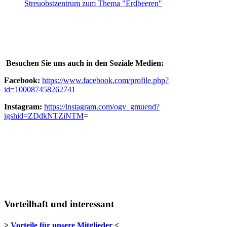
Streuobstzentrum zum Thema "Erdbeeren"
Besuchen Sie uns auch in den Soziale Medien:
Facebook:
https://www.facebook.com/profile.php?
id=100087458262741
Instagram:
https://instagram.com/ogv_gmuend?
igshid=ZDdkNTZiNTM
=
Vorteilhaft und interessant
>
Vorteile für unsere Mitglieder
<