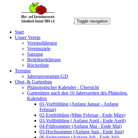
Toggle navigation
Start
Unser Verein
Vereinsführung
Vereinsziele
Satzung
Beitrittserklärung
Bücherliste
Termine
Jahresprogramm-GD
Obst- & Gartenbau
Phänologischer Kalender - Übersicht
Gartentipps nach den 10 Jahreszeiten des Phänolog.
Kalenders
01-Vorfrühling (Anfang Januar - Anfang
Februar)
02-Erstfrühling (Mitte Februar - Ende März)
03-Vollfrühling ( Anfang April - Ende April)
04-Frühsommer (Anfang Mai - Ende Mai)
05-Hochsommer (Anfang Juni - Ende Juni)
06-Spätsommer (Anfang Juli - Ende Juli)