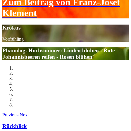
Zum Beitrag von Franz-Josef
Klement
Krokus
Vorfrühling
Phänolog. Hochsommer: Linden blühen - Rote
Johannisbeeren reifen - Rosen blühen
Previous
Next
Rückblick